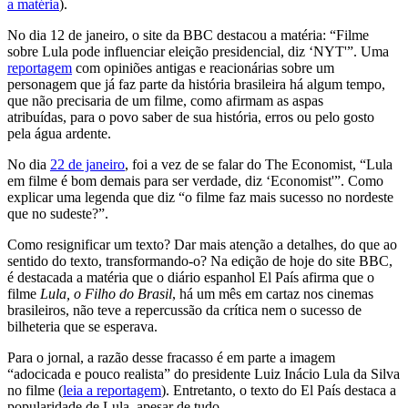
a matéria
).
No dia 12 de janeiro, o site da BBC destacou a matéria: “Filme
sobre Lula pode influenciar eleição presidencial, diz ‘NYT'”. Uma
reportagem
com opiniões antigas e reacionárias sobre um
personagem que já faz parte da história brasileira há algum tempo,
que não precisaria de um filme, como afirmam as aspas
atribuídas, para o povo saber de sua história, erros ou pelo gosto
pela água ardente.
No dia
22 de janeiro
, foi a vez de se falar do The Economist, “Lula
em filme é bom demais para ser verdade, diz ‘Economist'”. Como
explicar uma legenda que diz “o filme faz mais sucesso no nordeste
que no sudeste?”.
Como resignificar um texto? Dar mais atenção a detalhes, do que ao
sentido do texto, transformando-o? Na edição de hoje do site BBC,
é destacada a matéria que o diário espanhol El País afirma que o
filme
Lula, o Filho do Brasil
, há um mês em cartaz nos cinemas
brasileiros, não teve a repercussão da crítica nem o sucesso de
bilheteria que se esperava.
Para o jornal, a razão desse fracasso é em parte a imagem
“adocicada e pouco realista” do presidente Luiz Inácio Lula da Silva
no filme (
leia a reportagem
). Entretanto, o texto do El País destaca a
popularidade de Lula, apesar de tudo.