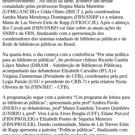
desenvolvimento”. No início da tarde, acontece um debate
comandado pelas professoras Regina Maria Marteleto
(UFMG/ANCIB) e Gilda Olinto (IBICT ), pela coordenadora
Sandra Maria Mendonça Domingues (FBN/SNBP ) e a relatora
Maria de Las Nieves Eirin de Rapp (UFRJ/CCJE). Após o almoço,
Ilce Cavalcanti (FBN/SNBP) vai falar sobre as atuais ações do
SNBP e da FBN, finalizando com a apresentação dos
coordenadores dos sistemas estaduais de bibliotecas públicas e da
Rede de bibliotecas públicas no Brasil.
Na quarta-feira, o dia começa com a conferência “Por uma política
para as bibliotecas públicas”, do professor chileno Ricardo Gastón
López Muñoz (DIBAM – Subdireção de Bibliotecas Públicas),
acompanhado das debatedoras Elizabeth Carvalho (IFLA) e
Virginia Zimmerman (Presidente do CFB), coordenados pela prof.
Lygia Paixão (USU e presidente do CRB-7) e pela relatora Nysia
Oliveira de Sá (FBN/BEC – CFB).
A programação segue com a palestra “Um programa de leitura para
as bibliotecas públicas”, apresentada pela profª Andrea Pavão
(ISERJ) e as debatedoras, profª Maura Esandola Tavares Quinhões
(UNIRIO ), profª. Vera Lúcia Alves Breglia (UFF), Eliane Pszczol
(FBN/PROLER) e Elizabeth Pontes de Siqueira Menezes
(FBN/PROLER). Dando continuidade, Maria de Lãs Nieves Eirin
de Rapp apresenta a palestra “Políticas públicas”, finalizando com