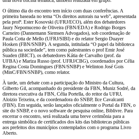
uma nova oficina temática, também realizada em grupo.
O último dia do encontro tem início com duas conferências. A
primeira baseada no tema “Os direitos autorais na web”, apresentada
pela profª. Ester Kosovski (UFRJ/ECO), além dos debatedores
Jaury Nepomuceno de Oliveira (FBN/EDA) e Rodrigo Borges
Carneiro (Dannemann Siemsen Advogados), sob coordenação de
Paula Cotta de Mello (UFRJ/SIBI) e do relator Sergio Duayer
Hosken (FBN/SNBP). A segunda, intitulada “O papel da biblioteca
pública na sociedade”, tem como palestrantes o prof Emir José
Suaden (IBICT), os debatedores Kátia de Carvalho (prof. da
UFBA) e Mariza Russo (prof. UFRJ/CBG), coordenados por Célia
Regina Costa Domingues (FBN/SNBP) e Welinton José Gois
(MinC/FBN/SNBP), como relator.
À tarde, um debate com a participação do Ministro da Cultura,
Gilberto Gil, acompanhado do presidente da FBN, Muniz Sodré, da
diretora executiva da FBN, Célia Portella, do reitor da UFRJ,
Aloizio Teixeira, e da coordenadora do SNBP, Ilce Cavalcanti
(FBN). Em seguida, serão lançados oficialmente o Portal da FBN, o
site do SNBP, e o novo software de pesquisa online, Biblivre. Para
encerrar o encontro, será realizada uma breve cerimônia para a
entrega simbólica de certificados dos kits das bibliotecas públicas
aos prefeitos dos municípios contemplados com o programa Livro
Aberto.