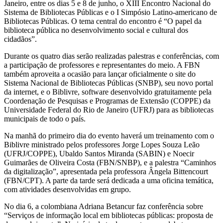
Janeiro, entre os dias 5 e 8 de junho, o XIII Encontro Nacional do
Sistema de Bibliotecas Públicas e o I Simpósio Latino-americano de
Bibliotecas Públicas. O tema central do encontro é “O papel da
biblioteca pública no desenvolvimento social e cultural dos
cidadãos”.
Durante os quatro dias serão realizadas palestras e conferências, com
a participação de professores e representantes do meio. A FBN
também aproveita a ocasião para lançar oficialmente o site do
Sistema Nacional de Bibliotecas Públicas (SNBP), seu novo portal
da internet, e o Biblivre, software desenvolvido gratuitamente pela
Coordenação de Pesquisas e Programas de Extensão (COPPE) da
Universidade Federal do Rio de Janeiro (UFRJ) para as bibliotecas
municipais de todo o país.
Na manhã do primeiro dia do evento haverá um treinamento com o
Biblivre ministrado pelos professores Jorge Lopes Souza Leão
(UFRJ/COPPE), Ubaldo Santos Miranda (SABIN) e Noecir
Guimarães de Oliveira Costa (FBN/SNBP), e a palestra “Caminhos
da digitalização”, apresentada pela professora Ângela Bittencourt
(FBN/CPT). A parte da tarde será dedicada a uma oficina temática,
com atividades desenvolvidas em grupo.
No dia 6, a colombiana Adriana Betancur faz conferência sobre
“Serviços de informação local em bibliotecas públicas: proposta de