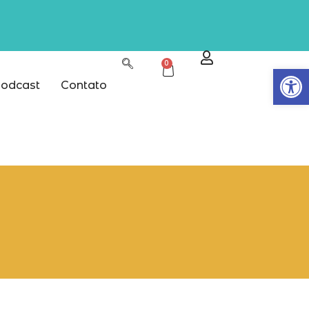
0
Abrir
odcast
Contato