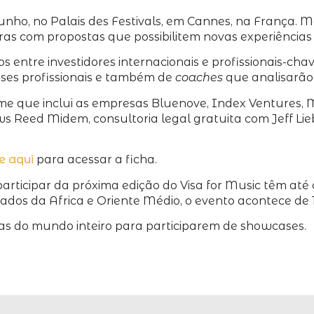
unho, no Palais des Festivals, em Cannes, na França. 
ras com propostas que possibilitem novas experiência
 entre investidores internacionais e profissionais-chav
sses profissionais e também de
coaches
que analisarão 
 time que inclui as empresas Bluenove, Index Ventures,
s Reed Midem, consultoria legal gratuita com Jeff Lie
e aqui
para acessar a ficha.
ticipar da próxima edição do Visa for Music têm até o d
dos da Africa e Oriente Médio, o evento acontece de 
das do mundo inteiro para participarem de showcases.