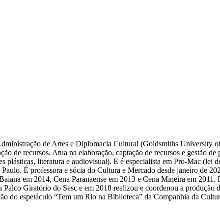
ministração de Artes e Diplomacia Cultural (
Goldsmiths
University
o
ão de recursos. Atua na elaboração, captação de recursos e gestão de proj
tes plásticas, literatura e audiovisual). E é especialista em Pro-Mac (le
 Paulo. É professora e sócia do Cultura e Mercado desde janeiro de 20
na Baiana em 2014, Cena Paranaense em 2013 e Cena Mineira em 2011. 
 Palco Giratório do Sesc e em 2018 realizou e coordenou a produção d
o do espetáculo “Tem um Rio na Biblioteca” da Companhia da Cultura q