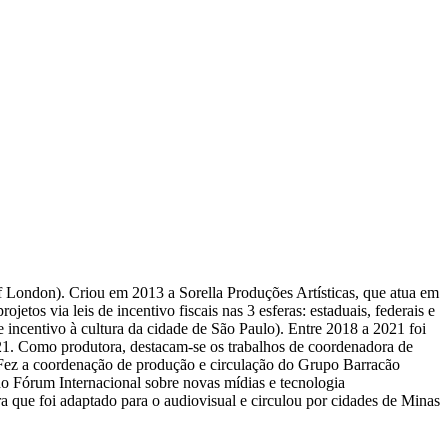
f
London). Criou em 2013 a
Sorella
Produções Artísticas, que atua em
etos via leis de incentivo fiscais nas 3 esferas: estaduais, federais e
i de incentivo à cultura da cidade de São Paulo). Entre 2018
a
2021 foi
21.
Como produtora, destacam-se os trabalhos de coordenadora de
Fez a coordenação de produção e circulação do Grupo Barracão
o Fórum Internacional sobre novas mídias e tecnologia
ue foi adaptado para o audiovisual e circulou por cidades de Minas