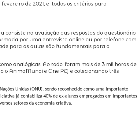
vereiro de 2021, e todos os critérios para
ira consiste na avaliação das respostas do questionário
formada por uma entrevista online ou por telefone com
dade para as aulas são fundamentais para o
como analógicas. Ao todo, foram mais de 3 mil horas de
do o AnimaMundi e Cine PE) e colecionando três
s Nações Unidas (ONU), sendo reconhecido como uma importante
iciativa já contabiliza 40% de ex-alunos empregados em importantes
ersos setores da economia criativa.