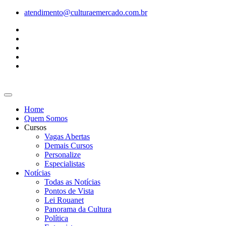
Ir
atendimento@culturaemercado.com.br
para
o
conteúdo
Home
Quem Somos
Cursos
Vagas Abertas
Demais Cursos
Personalize
Especialistas
Notícias
Todas as Notícias
Pontos de Vista
Lei Rouanet
Panorama da Cultura
Política