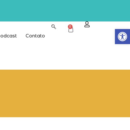
0
Abrir
odcast
Contato