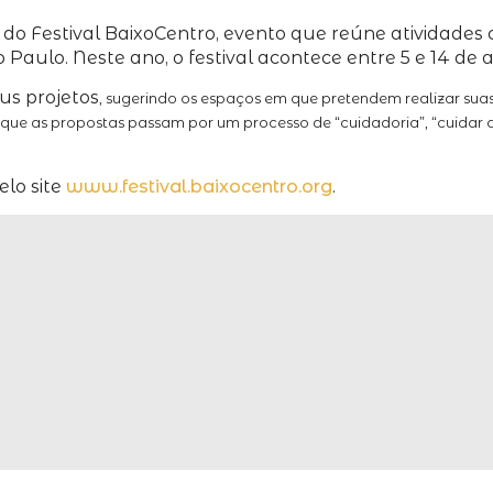
do Festival BaixoCentro, evento que reúne atividades c
aulo. Neste ano, o festival acontece entre 5 e 14 de ab
us projetos
, sugerindo os espaços em que pretendem realizar sua
m que as propostas passam por um processo de “cuidadoria”, “cuidar 
elo site
www.festival.baixocentro.org
.