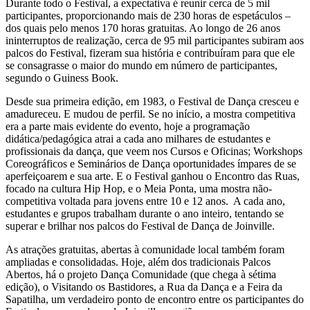
Durante todo o Festival, a expectativa é reunir cerca de 5 mil
participantes, proporcionando mais de 230 horas de espetáculos –
dos quais pelo menos 170 horas gratuitas. Ao longo de 26 anos
ininterruptos de realização, cerca de 95 mil participantes subiram aos
palcos do Festival, fizeram sua história e contribuíram para que ele
se consagrasse o maior do mundo em número de participantes,
segundo o Guiness Book.
Desde sua primeira edição, em 1983, o Festival de Dança cresceu e
amadureceu. E mudou de perfil. Se no início, a mostra competitiva
era a parte mais evidente do evento, hoje a programação
didática/pedagógica atrai a cada ano milhares de estudantes e
profissionais da dança, que veem nos Cursos e Oficinas; Workshops
Coreográficos e Seminários de Dança oportunidades ímpares de se
aperfeiçoarem e sua arte. E o Festival ganhou o Encontro das Ruas,
focado na cultura Hip Hop, e o Meia Ponta, uma mostra não-
competitiva voltada para jovens entre 10 e 12 anos. A cada ano,
estudantes e grupos trabalham durante o ano inteiro, tentando se
superar e brilhar nos palcos do Festival de Dança de Joinville.
As atrações gratuitas, abertas à comunidade local também foram
ampliadas e consolidadas. Hoje, além dos tradicionais Palcos
Abertos, há o projeto Dança Comunidade (que chega à sétima
edição), o Visitando os Bastidores, a Rua da Dança e a Feira da
Sapatilha, um verdadeiro ponto de encontro entre os participantes do