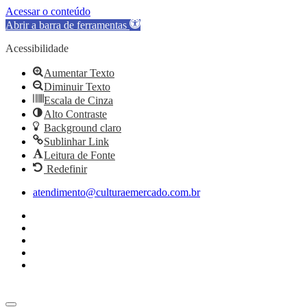
Acessar o conteúdo
Abrir a barra de ferramentas
Acessibilidade
Aumentar Texto
Diminuir Texto
Escala de Cinza
Alto Contraste
Background claro
Sublinhar Link
Leitura de Fonte
Redefinir
Ir
atendimento@culturaemercado.com.br
para
o
conteúdo