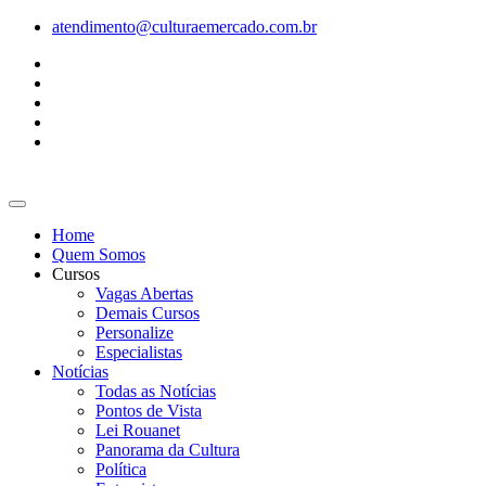
Ir
atendimento@culturaemercado.com.br
para
o
conteúdo
Home
Quem Somos
Cursos
Vagas Abertas
Demais Cursos
Personalize
Especialistas
Notícias
Todas as Notícias
Pontos de Vista
Lei Rouanet
Panorama da Cultura
Política