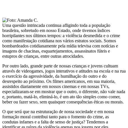
Uma questão intrincada continua afligindo toda a população
brasileira, sobretudo em nosso Estado, onde tivemos índices
horripilantes nos últimos tempos: a violência desmedida e o crime
como manifestação cotidiana nos vários estratos sociais. Somos
bombardeados cotidianamente pela mídia televisa com notícias e
imagens de chacinas, esquartejamentos, assassinatos fúteis e
estupros de crianças, entre outras atrocidades.
Por outro lado, grande parte de nossas crianças e jovens cultuam
através de videogames, jogos interativos e atitudes na escola e na rua
o exercício da agressividade, da humilhação do outro e do
desrespeito ao próximo. Os filmes americanos, em sua maioria,
assistidos diariamente em nossos cinemas e em nossas TVs,
especializaram-se em mostrar que o outro, o diferente, não vale nada
e, portanto, matá-lo, eliminá-lo, é um ato tão simples como comer,
beber ou fazer sexo, sem quaisquer consequências éticas ou morais.
O que será que na estruturação de nossa sociedade e em nossa
formação moral contribui tanto para o fomento do crime, as
condutas infames e a falta de senso de justiça? Tendemos a
identificar as raízes da violência apenas nos jovens por eles