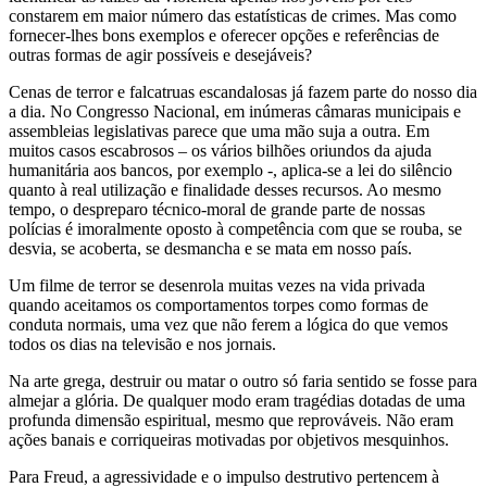
constarem em maior número das estatísticas de crimes. Mas como
fornecer-lhes bons exemplos e oferecer opções e referências de
outras formas de agir possíveis e desejáveis?
Cenas de terror e falcatruas escandalosas já fazem parte do nosso dia
a dia. No Congresso Nacional, em inúmeras câmaras municipais e
assembleias legislativas parece que uma mão suja a outra. Em
muitos casos escabrosos – os vários bilhões oriundos da ajuda
humanitária aos bancos, por exemplo -, aplica-se a lei do silêncio
quanto à real utilização e finalidade desses recursos. Ao mesmo
tempo, o despreparo técnico-moral de grande parte de nossas
polícias é imoralmente oposto à competência com que se rouba, se
desvia, se acoberta, se desmancha e se mata em nosso país.
Um filme de terror se desenrola muitas vezes na vida privada
quando aceitamos os comportamentos torpes como formas de
conduta normais, uma vez que não ferem a lógica do que vemos
todos os dias na televisão e nos jornais.
Na arte grega, destruir ou matar o outro só faria sentido se fosse para
almejar a glória. De qualquer modo eram tragédias dotadas de uma
profunda dimensão espiritual, mesmo que reprováveis. Não eram
ações banais e corriqueiras motivadas por objetivos mesquinhos.
Para Freud, a agressividade e o impulso destrutivo pertencem à