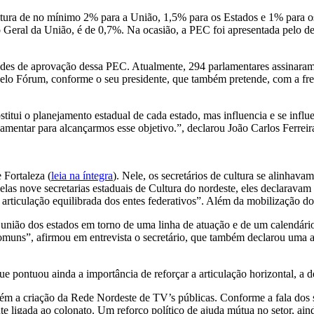
ltura de no mínimo 2% para a União, 1,5% para os Estados e 1% para os
nto Geral da União, é de 0,7%. Na ocasião, a PEC foi apresentada pelo 
ades de aprovação dessa PEC. Atualmente, 294 parlamentares assinaram a
elo Fórum, conforme o seu presidente, que também pretende, com a fren
titui o planejamento estadual de cada estado, mas influencia e se influe
lamentar para alcançarmos esse objetivo.”, declarou João Carlos Ferreir
Fortaleza (
leia na íntegra
). Nele, os secretários de cultura se alinhav
elas nove secretarias estaduais de Cultura do nordeste, eles declaravam
articulação equilibrada dos entes federativos”. Além da mobilização 
 união dos estados em torno de uma linha de atuação e de um calendário 
omuns”, afirmou em entrevista o secretário, que também declarou uma a
e pontuou ainda a importância de reforçar a articulação horizontal, a d
bém a criação da Rede Nordeste de TV’s públicas. Conforme a fala dos se
 ligada ao colonato. Um reforço político de ajuda mútua no setor, ain