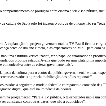
i o compartilhamento de produção entre cinema e televisão pública, inc
de cultura de São Paulo foi indagar o porquê de o nome não ser “rede 
o. A explanação do projeto governamental da TV Brasil ficou a cargo 
lcança cerca de um ano e meio, e as expectativas do MinC para com os 
ão uma estrutura verticalizada”, ter o papel de catalisador da produção
nda dos próprios estados. Avalia que pode ser uma plataforma important
e comunicativa entre as esferas governamentais”.
pasta da cultura para o centro da política governamental e a sua expec
ecretarias estaduais agir pela mobilização dos pólos regionais”.
s estados a seguirem o modelo federal e entregarem o comando das TV’s
gração digital, que está na iminência de ocorrer.
ém na programação: “Para a TV pública, o telespectador não é um consu
 ser construída com outras bases, que não a publicidade”.