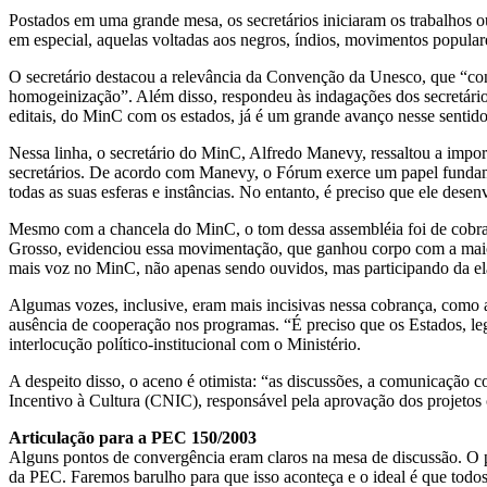
Postados em uma grande mesa, os secretários iniciaram os trabalhos 
em especial, aquelas voltadas aos negros, índios, movimentos popular
O secretário destacou a relevância da Convenção da Unesco, que “consa
homogeinização”. Além disso, respondeu às indagações dos secretários,
editais, do MinC com os estados, já é um grande avanço nesse sentido
Nessa linha, o secretário do MinC, Alfredo Manevy, ressaltou a impo
secretários. De acordo com Manevy, o Fórum exerce um papel fundament
todas as suas esferas e instâncias. No entanto, é preciso que ele desen
Mesmo com a chancela do MinC, o tom dessa assembléia foi de cobrança
Grosso, evidenciou essa movimentação, que ganhou corpo com a maior
mais voz no MinC, não apenas sendo ouvidos, mas participando da ela
Algumas vozes, inclusive, eram mais incisivas nessa cobrança, como 
ausência de cooperação nos programas. “É preciso que os Estados, le
interlocução político-institucional com o Ministério.
A despeito disso, o aceno é otimista: “as discussões, a comunicaçã
Incentivo à Cultura (CNIC), responsável pela aprovação dos projetos
Articulação para a PEC 150/2003
Alguns pontos de convergência eram claros na mesa de discussão. O 
da PEC. Faremos barulho para que isso aconteça e o ideal é que todos 