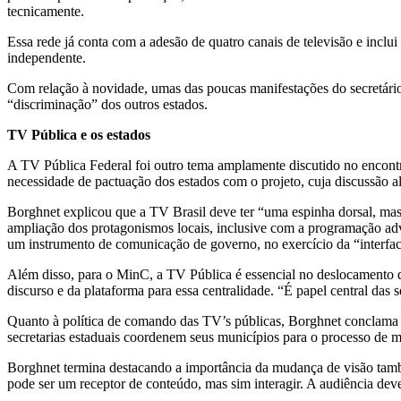
tecnicamente.
Essa rede já conta com a adesão de quatro canais de televisão e inclu
independente.
Com relação à novidade, umas das poucas manifestações do secretário 
“discriminação” dos outros estados.
TV Pública e os estados
A TV Pública Federal foi outro tema amplamente discutido no encontr
necessidade de pactuação dos estados com o projeto, cuja discussão a
Borghnet explicou que a TV Brasil deve ter “uma espinha dorsal, mas n
ampliação dos protagonismos locais, inclusive com a programação advi
um instrumento de comunicação de governo, no exercício da “interfac
Além disso, para o MinC, a TV Pública é essencial no deslocamento da 
discurso e da plataforma para essa centralidade. “É papel central das s
Quanto à política de comando das TV’s públicas, Borghnet conclama o
secretarias estaduais coordenem seus municípios para o processo de mi
Borghnet termina destacando a importância da mudança de visão tamb
pode ser um receptor de conteúdo, mas sim interagir. A audiência deve