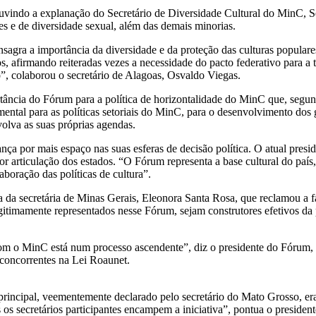
ouvindo a explanação do Secretário de Diversidade Cultural do MinC, Sé
es e de diversidade sexual, além das demais minorias.
gra a importância da diversidade e da proteção das culturas populares 
 afirmando reiteradas vezes a necessidade do pacto federativo para a tr
”, colaborou o secretário de Alagoas, Osvaldo Viegas.
rtância do Fórum para a política de horizontalidade do MinC que, segu
al para as políticas setoriais do MinC, para o desenvolvimento dos ge
volva as suas próprias agendas.
 por mais espaço nas suas esferas de decisão política. O atual presid
 articulação dos estados. “O Fórum representa a base cultural do país
boração das políticas de cultura”.
a da secretária de Minas Gerais, Eleonora Santa Rosa, que reclamou a 
gitimamente representados nesse Fórum, sejam construtores efetivos da
o com o MinC está num processo ascendente”, diz o presidente do Fórum
 concorrentes na Lei Roaunet.
principal, veementemente declarado pelo secretário do Mato Grosso, 
os secretários participantes encampem a iniciativa”, pontua o president