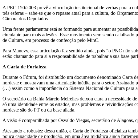
A PEC 150/2003 prevê a vinculação institucional de verbas para a cu
três esferas – sabe-se que o repasse atual para a cultura, do Orçame
Câmara dos Deputados.
Uma frente parlamentar está se formando para aumentar as possibilid
circulante para mais adesões. Esse movimento vem sendo catalisado p
de Cultura, em processo de confecção pelo MinC.
Para Manevy, essa articulação faz sentido ainda, pois “o PNC não subs
estão chamando para si a responsabilidade de trabalhar a sua base par
A Carta de Fortaleza
Durante o Fórum, foi distribuído um documento denominado Carta de 
nordeste e mostravam uma articulação inédita para o setor. Assinado p
(…) assim como a importância do Sistema Nacional de Cultura para a 
O secretário da Bahia Márcio Meirelles deixou clara a necessidade de
só uma identidade entre os estados, mas problemas e reivindicações c
nordeste são do PT ou da base aliada.
A visão é compartilhada por Osvaldo Viegas, secretário de Alagoas, qu
Atestando a robustez dessa união, a Carta de Fortaleza oficializa tam
pouca capacidade de produção, em uma área midiática ainda fortemente