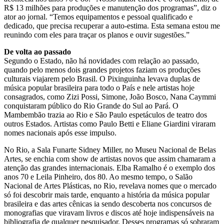
R$ 13 milhões para produções e manutenção dos programas”, diz o
ator ao jornal. “Temos equipamentos e pessoal qualificado e
dedicado, que precisa recuperar a auto-estima. Esta semana estou me
reunindo com eles para traçar os planos e ouvir sugestões.”
De volta ao passado
Segundo o Estado, não há novidades com relação ao passado,
quando pelo menos dois grandes projetos faziam os produções
culturais viajarem pelo Brasil. O Pixinguinha levava duplas de
música popular brasileira para todo o País e nele artistas hoje
consagrados, como Zizi Possi, Simone, João Bosco, Nana Caymmi
conquistaram público do Rio Grande do Sul ao Pará. O
Mambembão trazia ao Rio e São Paulo espetáculos de teatro dos
outros Estados. Artistas como Paulo Betti e Eliane Giardini viraram
nomes nacionais após esse impulso.
No Rio, a Sala Funarte Sidney Miller, no Museu Nacional de Belas
Artes, se enchia com show de artistas novos que assim chamaram a
atenção das grandes internacionais. Elba Ramalho é o exemplo dos
anos 70 e Leila Pinheiro, dos 80. Ao mesmo tempo, o Salão
Nacional de Artes Plásticas, no Rio, revelava nomes que o mercado
só foi descobrir mais tarde, enquanto a história da música popular
brasileira e das artes cênicas ia sendo descoberta nos concursos de
monografias que viravam livros e discos até hoje indispensáveis na
bibliografia de qualquer pesquisador. Desses programas só sobraram