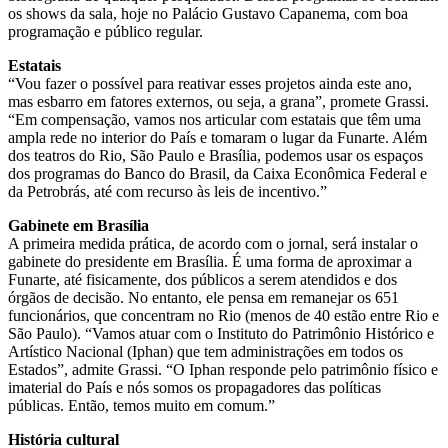
os shows da sala, hoje no Palácio Gustavo Capanema, com boa
programação e público regular.
Estatais
“Vou fazer o possível para reativar esses projetos ainda este ano,
mas esbarro em fatores externos, ou seja, a grana”, promete Grassi.
“Em compensação, vamos nos articular com estatais que têm uma
ampla rede no interior do País e tomaram o lugar da Funarte. Além
dos teatros do Rio, São Paulo e Brasília, podemos usar os espaços
dos programas do Banco do Brasil, da Caixa Econômica Federal e
da Petrobrás, até com recurso às leis de incentivo.”
Gabinete em Brasília
A primeira medida prática, de acordo com o jornal, será instalar o
gabinete do presidente em Brasília. É uma forma de aproximar a
Funarte, até fisicamente, dos públicos a serem atendidos e dos
órgãos de decisão. No entanto, ele pensa em remanejar os 651
funcionários, que concentram no Rio (menos de 40 estão entre Rio e
São Paulo). “Vamos atuar com o Instituto do Patrimônio Histórico e
Artístico Nacional (Iphan) que tem administrações em todos os
Estados”, admite Grassi. “O Iphan responde pelo patrimônio físico e
imaterial do País e nós somos os propagadores das políticas
públicas. Então, temos muito em comum.”
História cultural