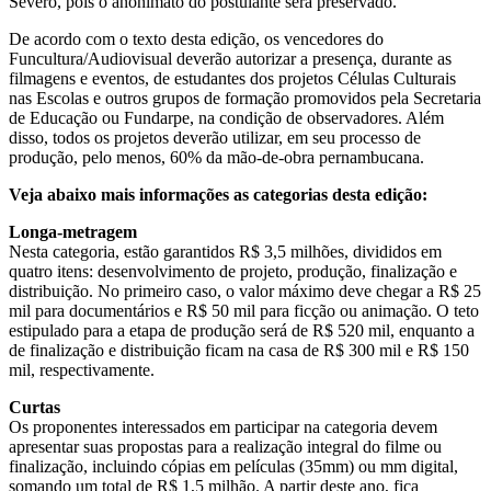
Severo, pois o anonimato do postulante será preservado.
De acordo com o texto desta edição, os vencedores do
Funcultura/Audiovisual deverão autorizar a presença, durante as
filmagens e eventos, de estudantes dos projetos Células Culturais
nas Escolas e outros grupos de formação promovidos pela Secretaria
de Educação ou Fundarpe, na condição de observadores. Além
disso, todos os projetos deverão utilizar, em seu processo de
produção, pelo menos, 60% da mão-de-obra pernambucana.
Veja abaixo mais informações as categorias desta edição:
Longa-metragem
Nesta categoria, estão garantidos R$ 3,5 milhões, divididos em
quatro itens: desenvolvimento de projeto, produção, finalização e
distribuição. No primeiro caso, o valor máximo deve chegar a R$ 25
mil para documentários e R$ 50 mil para ficção ou animação. O teto
estipulado para a etapa de produção será de R$ 520 mil, enquanto a
de finalização e distribuição ficam na casa de R$ 300 mil e R$ 150
mil, respectivamente.
Curtas
Os proponentes interessados em participar na categoria devem
apresentar suas propostas para a realização integral do filme ou
finalização, incluindo cópias em películas (35mm) ou mm digital,
somando um total de R$ 1,5 milhão. A partir deste ano, fica