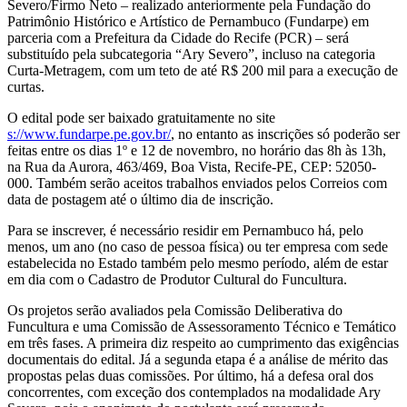
Severo/Firmo Neto – realizado anteriormente pela Fundação do
Patrimônio Histórico e Artístico de Pernambuco (Fundarpe) em
parceria com a Prefeitura da Cidade do Recife (PCR) – será
substituído pela subcategoria “Ary Severo”, incluso na categoria
Curta-Metragem, com um teto de até R$ 200 mil para a execução de
curtas.
O edital pode ser baixado gratuitamente no site
s://www.fundarpe.pe.gov.br/
, no entanto as inscrições só poderão ser
feitas entre os dias 1º e 12 de novembro, no horário das 8h às 13h,
na Rua da Aurora, 463/469, Boa Vista, Recife-PE, CEP: 52050-
000. Também serão aceitos trabalhos enviados pelos Correios com
data de postagem até o último dia de inscrição.
Para se inscrever, é necessário residir em Pernambuco há, pelo
menos, um ano (no caso de pessoa física) ou ter empresa com sede
estabelecida no Estado também pelo mesmo período, além de estar
em dia com o Cadastro de Produtor Cultural do Funcultura.
Os projetos serão avaliados pela Comissão Deliberativa do
Funcultura e uma Comissão de Assessoramento Técnico e Temático
em três fases. A primeira diz respeito ao cumprimento das exigências
documentais do edital. Já a segunda etapa é a análise de mérito das
propostas pelas duas comissões. Por último, há a defesa oral dos
concorrentes, com exceção dos contemplados na modalidade Ary