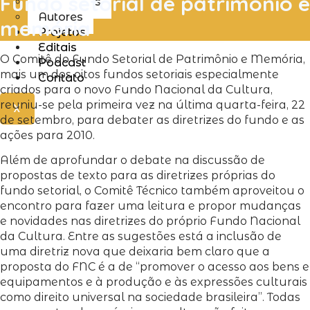
Fundo setorial de patrimônio e
Entrevistas
Autores
memória
Projetos
Editais
O Comitê do Fundo Setorial de Patrimônio e Memória,
Podcast
mais um dos oitos fundos setoriais especialmente
Contato
criados para o novo Fundo Nacional da Cultura,
reuniu-se pela primeira vez na última quarta-feira, 22
X
de setembro, para debater as diretrizes do fundo e as
ações para 2010.
Além de aprofundar o debate na discussão de
propostas de texto para as diretrizes próprias do
fundo setorial, o Comitê Técnico também aproveitou o
encontro para fazer uma leitura e propor mudanças
e novidades nas diretrizes do próprio Fundo Nacional
da Cultura. Entre as sugestões está a inclusão de
uma diretriz nova que deixaria bem claro que a
proposta do FNC é a de “promover o acesso aos bens e
equipamentos e à produção e às expressões culturais
como direito universal na sociedade brasileira”. Todas