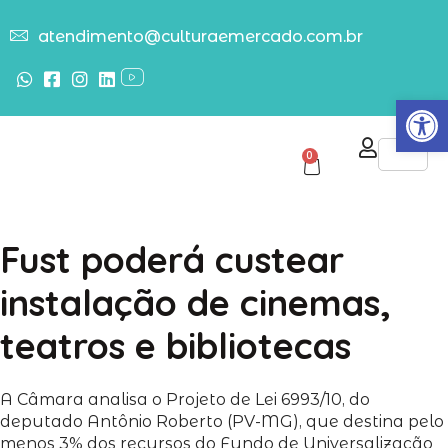
atendimento@culturaemercado.com.br
Abrir
0
Fust poderá custear
instalação de cinemas,
teatros e bibliotecas
A Câmara analisa o Projeto de Lei 6993/10, do
deputado Antônio Roberto (PV-MG), que destina pelo
menos 3% dos recursos do Fundo de Universalização