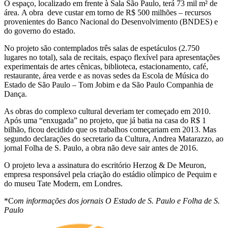
O espaço, localizado em frente à Sala São Paulo, terá 73 mil m² de
área. A obra deve custar em torno de R$ 500 milhões – recursos
provenientes do Banco Nacional do Desenvolvimento (BNDES) e
do governo do estado.
No projeto são contemplados três salas de espetáculos (2.750
lugares no total), sala de recitais, espaço flexível para apresentações
experimentais de artes cênicas, biblioteca, estacionamento, café,
restaurante, área verde e as novas sedes da Escola de Música do
Estado de São Paulo – Tom Jobim e da São Paulo Companhia de
Dança.
As obras do complexo cultural deveriam ter começado em 2010.
Após uma “enxugada” no projeto, que já batia na casa do R$ 1
bilhão, ficou decidido que os trabalhos começariam em 2013. Mas
segundo declarações do secretario da Cultura, Andrea Matarazzo, ao
jornal Folha de S. Paulo, a obra não deve sair antes de 2016.
O projeto leva a assinatura do escritório Herzog & De Meuron,
empresa responsável pela criação do estádio olímpico de Pequim e
do museu Tate Modern, em Londres.
*C
om informações dos jornais O Estado de S. Paulo e Folha de S.
Paulo