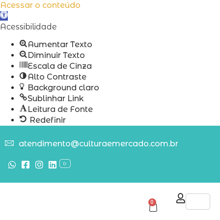
Acessar o conteúdo
Abrir
a
Acessibilidade
barra
Aumentar Texto
de
Diminuir Texto
ferramentas
Escala de Cinza
Alto Contraste
Background claro
Sublinhar Link
Leitura de Fonte
Redefinir
atendimento@culturaemercado.com.br
0