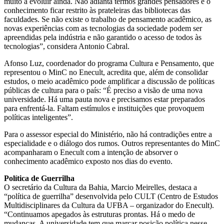
muito a evoluir ainda. Não adianta termos grandes pensadores e o
conhecimento ficar restrito às prateleiras das bibliotecas das
faculdades. Se não existe o trabalho de pensamento acadêmico, as
novas experiências com as tecnologias da sociedade podem ser
apreendidas pela indústria e não garantido o acesso de todos às
tecnologias”, considera Antonio Cabral.
Afonso Luz, coordenador do programa Cultura e Pensamento, que
representou o MinC no Enecult, acredita que, além de consolidar
estudos, o meio acadêmico pode amplificar a discussão de políticas
públicas de cultura para o país: “É preciso a visão de uma nova
universidade. Há uma pauta nova e precisamos estar preparados
para enfrentá-la. Faltam estímulos e instituições que provoquem
políticas inteligentes”.
Para o assessor especial do Ministério, não há contradições entre a
especialidade e o diálogo dos rumos. Outros representantes do MinC
acompanharam o Enecult com a intenção de absorver o
conhecimento acadêmico exposto nos dias do evento.
Política de Guerrilha
O secretário da Cultura da Bahia, Marcio Meirelles, destaca a
“política de guerrilha” desenvolvida pelo CULT (Centro de Estudos
Multidisciplinares da Cultura da UFBA – organizador do Enecult).
“Continuamos apegados às estruturas prontas. Há o medo de
mudanças. A universidade tem que marcar posição política nesse