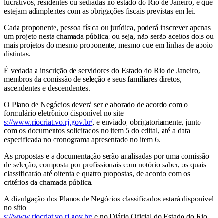
lucrativos, residentes ou sediadas no estado do Rio de Janeiro, e que
estejam adimplentes com as obrigações fiscais previstas em lei.
Cada proponente, pessoa física ou jurídica, poderá inscrever apenas
um projeto nesta chamada pública; ou seja, não serão aceitos dois ou
mais projetos do mesmo proponente, mesmo que em linhas de apoio
distintas.
É vedada a inscrição de servidores do Estado do Rio de Janeiro,
membros da comissão de seleção e seus familiares diretos,
ascendentes e descendentes.
O Plano de Negócios deverá ser elaborado de acordo com o
formulário eletrônico disponível no site
s://www.riocriativo.rj.gov.br/
, e enviado, obrigatoriamente, junto
com os documentos solicitados no item 5 do edital, até a data
especificada no cronograma apresentado no item 6.
As propostas e a documentação serão analisadas por uma comissão
de seleção, composta por profissionais com notório saber, os quais
classificarão até oitenta e quatro propostas, de acordo com os
critérios da chamada pública.
A divulgação dos Planos de Negócios classificados estará disponível
no sítio
s://www.riocriativo.rj.gov.br/
e no Diário Oficial do Estado do Rio