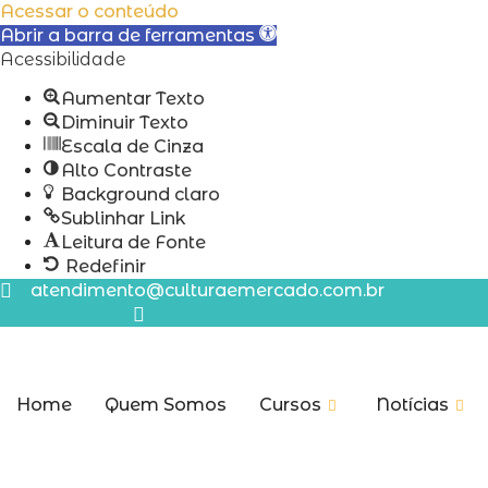
Acessar o conteúdo
Abrir a barra de ferramentas
Acessibilidade
Aumentar Texto
Diminuir Texto
Escala de Cinza
Alto Contraste
Background claro
Sublinhar Link
Leitura de Fonte
Redefinir
Ir
atendimento@culturaemercado.com.br
para
o
conteúdo
Home
Quem Somos
Cursos
Notícias