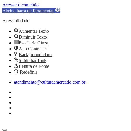
Acessar o conteúdo
Abrir a barra de ferramentas
Acessibilidade
Aumentar Texto
Diminuir Texto
Escala de Cinza
Alto Contraste
Background claro
Sublinhar Link
Leitura de Fonte
Redefinir
Ir
atendimento@culturaemercado.com.br
para
o
conteúdo