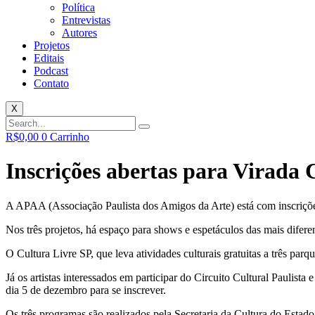
Política
Entrevistas
Autores
Projetos
Editais
Podcast
Contato
X
R$
0,00
0
Carrinho
Inscrições abertas para Virada 
A APAA (Associação Paulista dos Amigos da Arte) está com inscrições a
Nos três projetos, há espaço para shows e espetáculos das mais difere
O Cultura Livre SP, que leva atividades culturais gratuitas a três parq
Já os artistas interessados em participar do Circuito Cultural Paulista e
dia 5 de dezembro para se inscrever.
Os três programas são realizados pela Secretaria da Cultura do Est