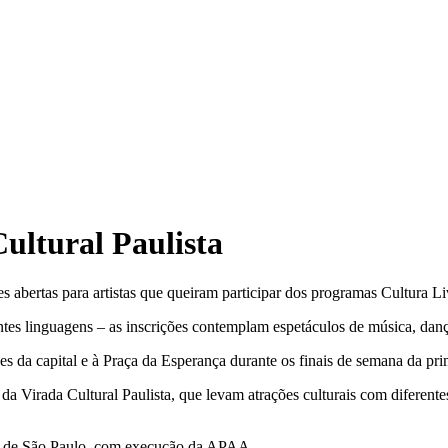
Cultural Paulista
bertas para artistas que queiram participar dos programas Cultura Livr
ntes linguagens – as inscrições contemplam espetáculos de música, dança
ues da capital e à Praça da Esperança durante os finais de semana da pri
 da Virada Cultural Paulista, que levam atrações culturais com diferentes p
ado de São Paulo, com execução da APAA.