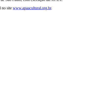
l no site
www.apaacultural.org.br
.