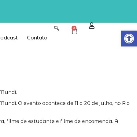
0
Abrir
odcast
Contato
 Mundi.
undi. O evento acontece de 11 a 20 de julho, no Rio
ira, filme de estudante e filme de encomenda. A