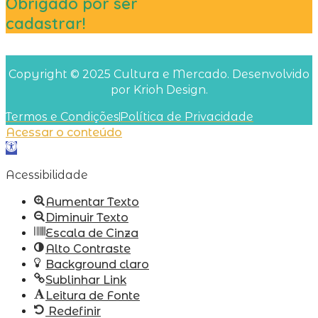
Obrigado por ser
cadastrar!
Copyright © 2025 Cultura e Mercado. Desenvolvido
por Krioh Design.
Termos e Condições
Política de Privacidade
Acessar o conteúdo
Abrir
a
Acessibilidade
barra
de
Aumentar Texto
ferramentas
Diminuir Texto
Escala de Cinza
Alto Contraste
Background claro
Sublinhar Link
Leitura de Fonte
Redefinir