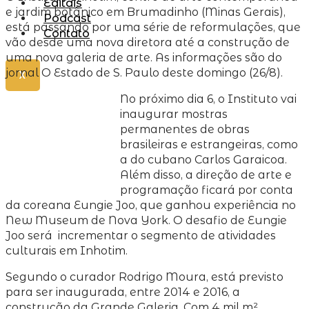
Editais
e jardim botânico em Brumadinho (Minas Gerais),
Podcast
está passando por uma série de reformulações, que
Contato
vão desde uma nova diretora até a construção de
uma nova galeria de arte. As informações são do
jornal O Estado de S. Paulo deste domingo (26/8).
X
No próximo dia 6, o Instituto vai
inaugurar mostras
permanentes de obras
brasileiras e estrangeiras, como
a do cubano Carlos Garaicoa.
Além disso, a direção de arte e
programação ficará por conta
da coreana Eungie Joo, que ganhou experiência no
New Museum de Nova York. O desafio de Eungie
Joo será incrementar o segmento de atividades
culturais em Inhotim.
Segundo o curador Rodrigo Moura, está previsto
para ser inaugurada, entre 2014 e 2016, a
construção da Grande Galeria. Com 4 mil m²,