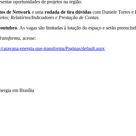
resentar oportunidades de projetos na região.
os de Network
e uma
rodada de tira dúvidas
com Daniele Torres e L
tos; Relatórios/Indicadores e Prestação de Contas
.
 outubro
. As vagas são limitadas à lotação do espaço e serão preenchid
Transforma
, acesse:
a/caravana-energia-que-transforma/Paginas/default.aspx
nergia em Brasília