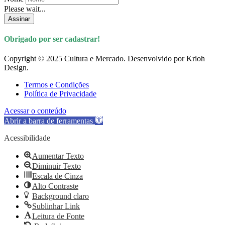
Please wait...
Assinar
Obrigado por ser cadastrar!
Copyright © 2025 Cultura e Mercado. Desenvolvido por Krioh
Design.
Termos e Condições
Política de Privacidade
Acessar o conteúdo
Abrir a barra de ferramentas
Acessibilidade
Aumentar Texto
Diminuir Texto
Escala de Cinza
Alto Contraste
Background claro
Sublinhar Link
Leitura de Fonte