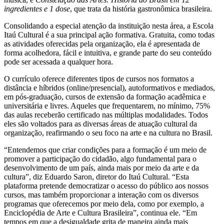
ingredientes e 1 dose
, que trata da história gastronômica brasileira.
Consolidando a especial atenção da instituição nesta área, a Escola
Itaú Cultural é a sua principal ação formativa. Gratuita, como todas
as atividades oferecidas pela organização, ela é apresentada de
forma acolhedora, fácil e intuitiva, e grande parte do seu conteúdo
pode ser acessada a qualquer hora.
O currículo oferece diferentes tipos de cursos nos formatos a
distância e híbridos (online/presencial), autoformativos e mediados,
em pós-graduação, cursos de extensão da formação acadêmica e
universitária e livres. Aqueles que frequentarem, no mínimo, 75%
das aulas receberão certificado nas múltiplas modalidades. Todos
eles são voltados para as diversas áreas de atuação cultural da
organização, reafirmando o seu foco na arte e na cultura no Brasil.
“Entendemos que criar condições para a formação é um meio de
promover a participação do cidadão, algo fundamental para o
desenvolvimento de um país, ainda mais por meio da arte e da
cultura”, diz Eduardo Saron, diretor do Itaú Cultural. “Esta
plataforma pretende democratizar o acesso do público aos nossos
cursos, mas também proporcionar a interação com os diversos
programas que oferecemos por meio dela, como por exemplo, a
Enciclopédia de Arte e Cultura Brasileira”, continua ele. “Em
tempos em que a desigualdade grita de maneira ainda mais