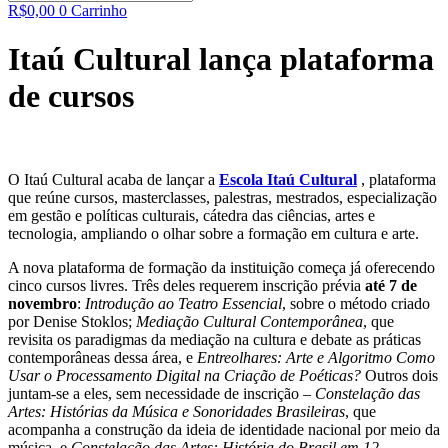
R$
0,00
0
Carrinho
Itaú Cultural lança plataforma
de cursos
O Itaú Cultural acaba de lançar a
Escola Itaú Cultural
, plataforma
que reúne cursos, masterclasses, palestras, mestrados, especialização
em gestão e políticas culturais, cátedra das ciências, artes e
tecnologia, ampliando o olhar sobre a formação em cultura e arte.
A nova plataforma de formação da instituição começa já oferecendo
cinco cursos livres. Três deles requerem inscrição prévia
até 7 de
novembro
:
Introdução ao Teatro Essencial
, sobre o método criado
por Denise Stoklos;
Mediação Cultural Contemporânea
, que
revisita os paradigmas da mediação na cultura e debate as práticas
contemporâneas dessa área, e
Entreolhares: Arte e Algoritmo Como
Usar o Processamento Digital na Criação de Poéticas?
Outros dois
juntam-se a eles, sem necessidade de inscrição –
Constelação das
Artes: Histórias da Música e Sonoridades Brasileiras
, que
acompanha a construção da ideia de identidade nacional por meio da
música, e
Constelação das Artes: História do Brasil em 12