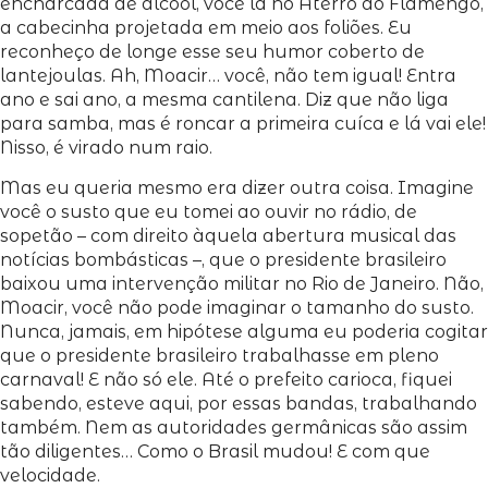
encharcada de álcool, você lá no Aterro do Flamengo,
a cabecinha projetada em meio aos foliões. Eu
reconheço de longe esse seu humor coberto de
lantejoulas. Ah, Moacir… você, não tem igual! Entra
ano e sai ano, a mesma cantilena. Diz que não liga
para samba, mas é roncar a primeira cuíca e lá vai ele!
Nisso, é virado num raio.
Mas eu queria mesmo era dizer outra coisa. Imagine
você o susto que eu tomei ao ouvir no rádio, de
sopetão – com direito àquela abertura musical das
notícias bombásticas –, que o presidente brasileiro
baixou uma intervenção militar no Rio de Janeiro. Não,
Moacir, você não pode imaginar o tamanho do susto.
Nunca, jamais, em hipótese alguma eu poderia cogitar
que o presidente brasileiro trabalhasse em pleno
carnaval! E não só ele. Até o prefeito carioca, fiquei
sabendo, esteve aqui, por essas bandas, trabalhando
também. Nem as autoridades germânicas são assim
tão diligentes… Como o Brasil mudou! E com que
velocidade.