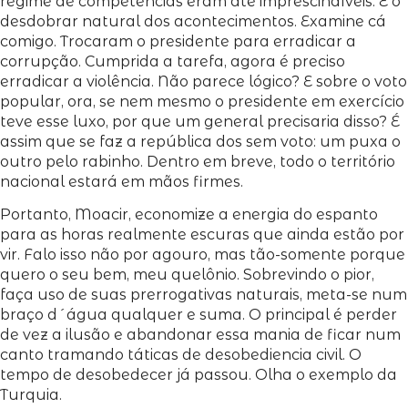
regime de competências eram até imprescindíveis. É o
desdobrar natural dos acontecimentos. Examine cá
comigo. Trocaram o presidente para erradicar a
corrupção. Cumprida a tarefa, agora é preciso
erradicar a violência. Não parece lógico? E sobre o voto
popular, ora, se nem mesmo o presidente em exercício
teve esse luxo, por que um general precisaria disso? É
assim que se faz a república dos sem voto: um puxa o
outro pelo rabinho. Dentro em breve, todo o território
nacional estará em mãos firmes.
Portanto, Moacir, economize a energia do espanto
para as horas realmente escuras que ainda estão por
vir. Falo isso não por agouro, mas tão-somente porque
quero o seu bem, meu quelônio. Sobrevindo o pior,
faça uso de suas prerrogativas naturais, meta-se num
braço d´água qualquer e suma. O principal é perder
de vez a ilusão e abandonar essa mania de ficar num
canto tramando táticas de desobediencia civil. O
tempo de desobedecer já passou. Olha o exemplo da
Turquia.