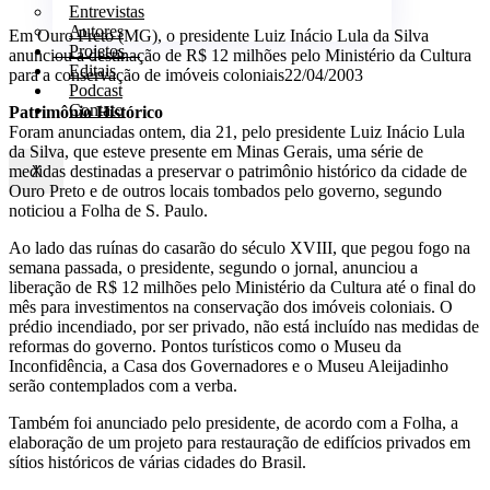
Entrevistas
Autores
Em Ouro Preto (MG), o presidente Luiz Inácio Lula da Silva
Projetos
anunciou a destinação de R$ 12 milhões pelo Ministério da Cultura
Editais
para a conservação de imóveis coloniais
22/04/2003
Podcast
Contato
Patrimônio Histórico
Foram anunciadas ontem, dia 21, pelo presidente Luiz Inácio Lula
da Silva, que esteve presente em Minas Gerais, uma série de
medidas destinadas a preservar o patrimônio histórico da cidade de
X
Ouro Preto e de outros locais tombados pelo governo, segundo
noticiou a Folha de S. Paulo.
Ao lado das ruínas do casarão do século XVIII, que pegou fogo na
semana passada, o presidente, segundo o jornal, anunciou a
liberação de R$ 12 milhões pelo Ministério da Cultura até o final do
mês para investimentos na conservação dos imóveis coloniais. O
prédio incendiado, por ser privado, não está incluído nas medidas de
reformas do governo. Pontos turísticos como o Museu da
Inconfidência, a Casa dos Governadores e o Museu Aleijadinho
serão contemplados com a verba.
Também foi anunciado pelo presidente, de acordo com a Folha, a
elaboração de um projeto para restauração de edifícios privados em
sítios históricos de várias cidades do Brasil.