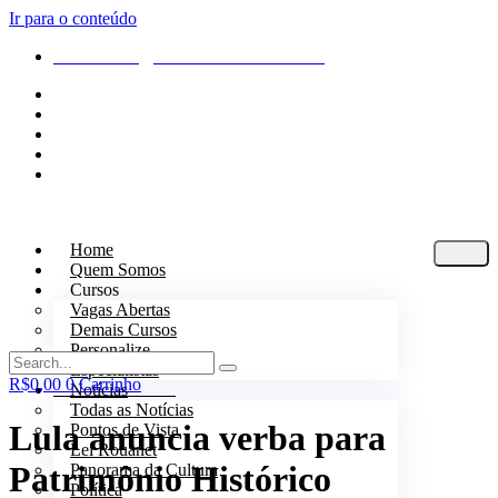
Ir para o conteúdo
atendimento@culturaemercado.com.br
Home
Quem Somos
Cursos
Vagas Abertas
Demais Cursos
Personalize
Especialistas
R$
0,00
0
Carrinho
Notícias
Todas as Notícias
Lula anuncia verba para
Pontos de Vista
Lei Rouanet
Patrimônio Histórico
Panorama da Cultura
Política