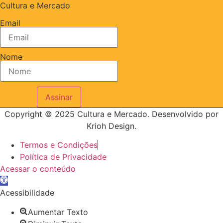
Cultura e Mercado
Email
Nome
Assinar
Copyright © 2025 Cultura e Mercado. Desenvolvido por
Krioh Design.
Termos e Condições
Política de Privacidade
Acessar o conteúdo
Abrir
a
Acessibilidade
barra
Aumentar Texto
de