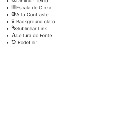
Diminuir Texto
ferramentas
Escala de Cinza
Alto Contraste
Background claro
Sublinhar Link
Leitura de Fonte
Redefinir