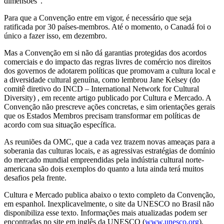
dimensões”.
Para que a Convenção entre em vigor, é necessário que seja
ratificada por 30 países-membros. Até o momento, o Canadá foi o
único a fazer isso, em dezembro.
Mas a Convenção em si não dá garantias protegidas dos acordos
comerciais e do impacto das regras livres de comércio nos direitos
dos governos de adotarem políticas que promovam a cultura local e
a diversidade cultural genuína, como lembrou Jane Kelsey (do
comitê diretivo do INCD – International Network for Cultural
Diversity) , em recente artigo publicado por Cultura e Mercado. A
Convenção não prescreve ações concretas, e sim orientações gerais
que os Estados Membros precisam transformar em políticas de
acordo com sua situação específica.
As reuniões da OMC, que a cada vez trazem novas ameaças para a
soberania das culturas locais, e as agressivas estratégias de domínio
do mercado mundial empreendidas pela indústria cultural norte-
americana são dois exemplos do quanto a luta ainda terá muitos
desafios pela frente.
Cultura e Mercado publica abaixo o texto completo da Convenção,
em espanhol. Inexplicavelmente, o site da UNESCO no Brasil não
disponibiliza esse texto. Informações mais atualizadas podem ser
encontradas no site em inglês da UNESCO (
www.unesco.org
),