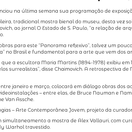
iou na última semana sua programação de exposiçõe
eira, tradicional mostra bienal do museu, desta vez s
ovich, ao jornal O Estado de S. Paulo, “a relação de 
o.
 obras para este “Panorama reflexivo”, talvez um pouc
da” no Brasil e fundamental para a arte que vem dos an
s que a escultora Maria Martins (1894-1978) exibiu e
los surrealistas”, disse Chaimovich. A retrospectiva de
r entre janeiro e março, colocará em diálogo obras d
 videoinstalações – entre elas, de Bruce Nauman e Na
ine Van Assche.
logias – Arte Contemporânea Jovem, projeto da curador
m simultaneamento a mostra de Alex Vallauri, com curad
y Warhol travestido.