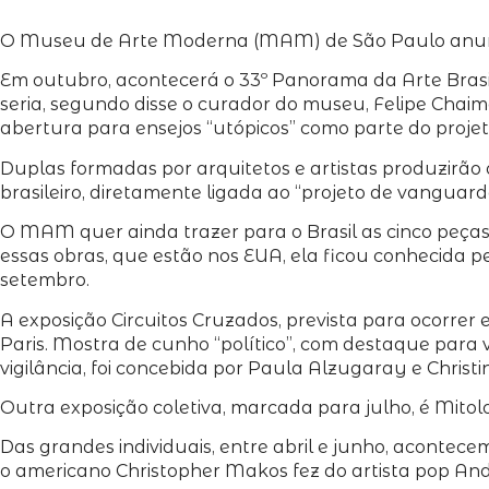
O Museu de Arte Moderna (MAM) de São Paulo anunc
Em outubro, acontecerá o 33º Panorama da Arte Brasil
seria, segundo disse o curador do museu, Felipe Chaim
abertura para ensejos “utópicos” como parte do projet
Duplas formadas por arquitetos e artistas produzirão
brasileiro, diretamente ligada ao “projeto de vanguar
O MAM quer ainda trazer para o Brasil as cinco peça
essas obras, que estão nos EUA, ela ficou conhecida pe
setembro.
A exposição Circuitos Cruzados, prevista para ocorre
Paris. Mostra de cunho “político”, com destaque para
vigilância, foi concebida por Paula Alzugaray e Christ
Outra exposição coletiva, marcada para julho, é Mito
Das grandes individuais, entre abril e junho, acontece
o americano Christopher Makos fez do artista pop And