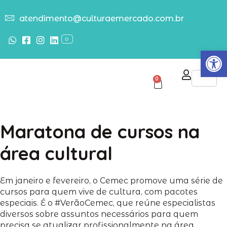
atendimento@culturaemercado.com.br
Abrir
0
Maratona de cursos na
área cultural
Em janeiro e fevereiro, o Cemec promove uma série de
cursos para quem vive de cultura, com pacotes
especiais. É o #VerãoCemec, que reúne especialistas
diversos sobre assuntos necessários para quem
precisa se atualizar profissionalmente na área.