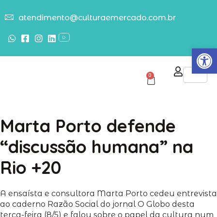
atendimento@culturaemercado.com.br
Abrir
0
Marta Porto defende
“discussão humana” na
Rio +20
A ensaísta e consultora Marta Porto cedeu entrevista
ao caderno Razão Social do jornal O Globo desta
terça-feira (8/5) e falou sobre o papel da cultura num