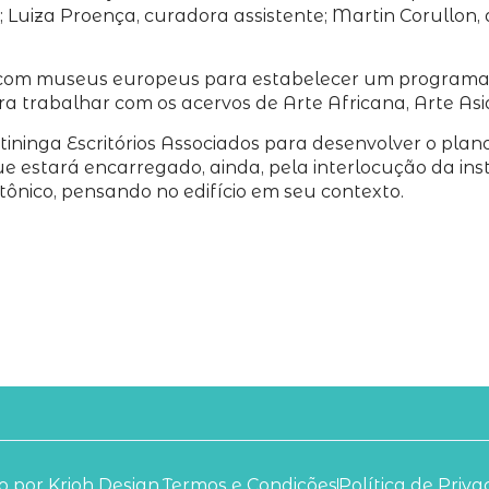
Luiza Proença, curadora assistente; Martin Corullon, a
go com museus europeus para estabelecer um programa
para trabalhar com os acervos de Arte Africana, Arte As
inga Escritórios Associados para desenvolver o plano 
ue estará encarregado, ainda, pela interlocução da ins
nico, pensando no edifício em seu contexto.
 por Krioh Design.
Termos e Condições
Política de Priv