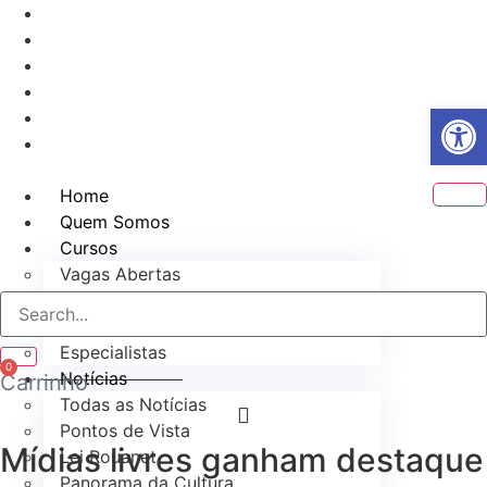
Ir
atendimento@culturaemercado.com.br
para
o
conteúdo
Abrir 
Home
Quem Somos
Cursos
Vagas Abertas
Demais Cursos
Personalize
Especialistas
0
Notícias
Carrinho
Todas as Notícias
Pontos de Vista
Mídias livres ganham destaque
Lei Rouanet
Panorama da Cultura