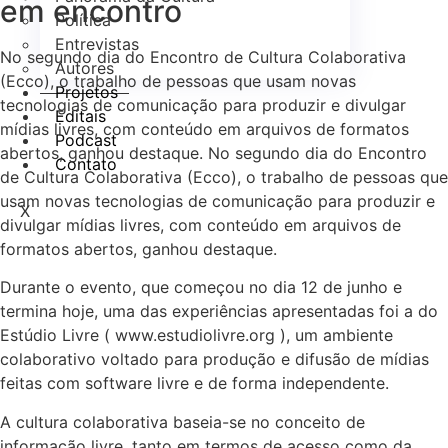
em encontro
Política
Entrevistas
No segundo dia do Encontro de Cultura Colaborativa
Autores
(Ecco), o trabalho de pessoas que usam novas
Projetos
tecnologias de comunicação para produzir e divulgar
Editais
mídias livres, com conteúdo em arquivos de formatos
Podcast
abertos, ganhou destaque.
No segundo dia do Encontro
Contato
de Cultura Colaborativa (Ecco), o trabalho de pessoas que
usam novas tecnologias de comunicação para produzir e
X
divulgar mídias livres, com conteúdo em arquivos de
formatos abertos, ganhou destaque.
Durante o evento, que começou no dia 12 de junho e
termina hoje, uma das experiências apresentadas foi a do
Estúdio Livre ( www.estudiolivre.org ), um ambiente
colaborativo voltado para produção e difusão de mídias
feitas com software livre e de forma independente.
A cultura colaborativa baseia-se no conceito de
informação livre, tanto em termos de acesso como da