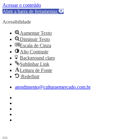
Acessar o conteúdo
Abrir a barra de ferramentas
Acessibilidade
Aumentar Texto
Diminuir Texto
Escala de Cinza
Alto Contraste
Background claro
Sublinhar Link
Leitura de Fonte
Redefinir
Ir
atendimento@culturaemercado.com.br
para
o
conteúdo