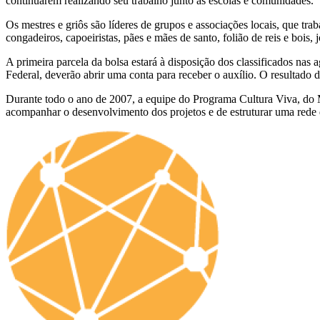
continuarem realizando seu trabalho junto às escolas e comunidades.
Os mestres e griôs são líderes de grupos e associações locais, que tra
congadeiros, capoeiristas, pães e mães de santo, folião de reis e bois, 
A primeira parcela da bolsa estará à disposição dos classificados na
Federal, deverão abrir uma conta para receber o auxílio. O resultado 
Durante todo o ano de 2007, a equipe do Programa Cultura Viva, do M
acompanhar o desenvolvimento dos projetos e de estruturar uma rede d