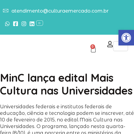
atendimento@culturaemercado.com.br
Abrir
0
MinC lança edital Mais
Cultura nas Universidades
Universidades federais e institutos federais de
educação, ciência e tecnologia podem se inscrever, até
10 de fevereiro de 2015, no edital Mais Cultura nas
Universidades. O programa, lançado nesta quarta-
feira (8/10), é uma parceria entre os ministérios da