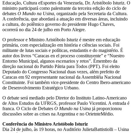
Educação, Cultura eEsportes da Venezuela, Dr. Aristóbolo Isturiz. O
ministro participará como palestrante da terceira edição do ciclo de
debates
O Mundo na Usina
, organizado pela Secretaria da Cultura.
A conferência, que abordará a atuação em diversas áreas, incluindo
a cultura, do polêmico governo do presidente Hugo Chaves,
ocorrerá no dia 24 de julho em Porto Alegre.
O professor e Ministro Aristóbolo Isturiz é mestre em educação
primária, com especialização em história e ciências sociais. Foi
militante de lutas sociais e políticas, estudantis e do magistério. É
autor dos livros “Caracas en el proceso constituyente” e “Nuestro
Entorno Municipal, algunos escenarios y retos”. Émembro da
direção nacional do Partido Pátria para Todos (PPT). Foi eleito
Deputado do Congresso Nacional duas vezes, além prefeito de
Caracas em 92 erepresentante nacional da Assembléia Nacional
Constituinte. Foi também vice-presidente do Centro Ibero-americano
de Desenvolvimento Estratégico Urbano.
O debate será mediado pelo Diretor do Instituto Latino-Americano
de Altos Estudos da UFRGS, professor Paulo Vicentini. A entrada é
franca. O Ciclo de Debates
O Mundo na Usina
já proporcionou
discussões sobre as crises na Argentina e no OrietnteMédio.
Conferência do Ministro Aristóbolo Isturiz
Dia 24 de julho, às 19 horas, no Auditório JulietaBattistiolli – Usina