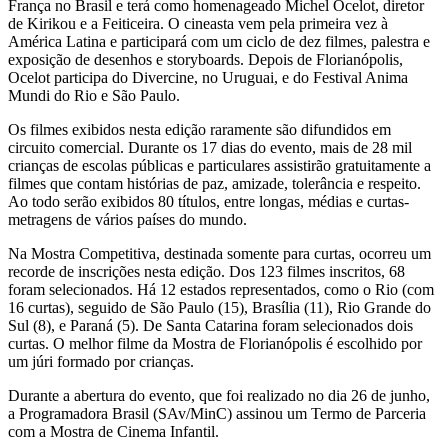
França no Brasil e terá como homenageado Michel Ocelot, diretor
de Kirikou e a Feiticeira. O cineasta vem pela primeira vez à
América Latina e participará com um ciclo de dez filmes, palestra e
exposição de desenhos e storyboards. Depois de Florianópolis,
Ocelot participa do Divercine, no Uruguai, e do Festival Anima
Mundi do Rio e São Paulo.
Os filmes exibidos nesta edição raramente são difundidos em
circuito comercial. Durante os 17 dias do evento, mais de 28 mil
crianças de escolas públicas e particulares assistirão gratuitamente a
filmes que contam histórias de paz, amizade, tolerância e respeito.
Ao todo serão exibidos 80 títulos, entre longas, médias e curtas-
metragens de vários países do mundo.
Na Mostra Competitiva, destinada somente para curtas, ocorreu um
recorde de inscrições nesta edição. Dos 123 filmes inscritos, 68
foram selecionados. Há 12 estados representados, como o Rio (com
16 curtas), seguido de São Paulo (15), Brasília (11), Rio Grande do
Sul (8), e Paraná (5). De Santa Catarina foram selecionados dois
curtas. O melhor filme da Mostra de Florianópolis é escolhido por
um júri formado por crianças.
Durante a abertura do evento, que foi realizado no dia 26 de junho,
a Programadora Brasil (SAv/MinC) assinou um Termo de Parceria
com a Mostra de Cinema Infantil.