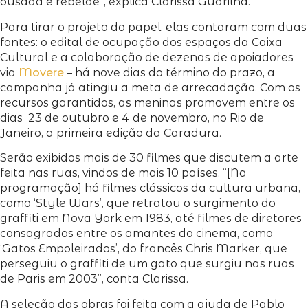
ousada e rebelde”, explica Clarissa Guarilha.
Para tirar o projeto do papel, elas contaram com duas
fontes: o edital de ocupação dos espaços da Caixa
Cultural e a colaboração de dezenas de apoiadores
via
Movere
– há nove dias do término do prazo, a
campanha já atingiu a meta de arrecadação. Com os
recursos garantidos, as meninas promovem entre os
dias 23 de outubro e 4 de novembro, no Rio de
Janeiro, a primeira edição da Caradura.
Serão exibidos mais de 30 filmes que discutem a arte
feita nas ruas, vindos de mais 10 países. “[Na
programação] há filmes clássicos da cultura urbana,
como ‘Style Wars’, que retratou o surgimento do
graffiti em Nova York em 1983, até filmes de diretores
consagrados entre os amantes do cinema, como
‘Gatos Empoleirados’, do francês Chris Marker, que
perseguiu o graffiti de um gato que surgiu nas ruas
de Paris em 2003”, conta Clarissa.
A seleção das obras foi feita com a ajuda de Pablo