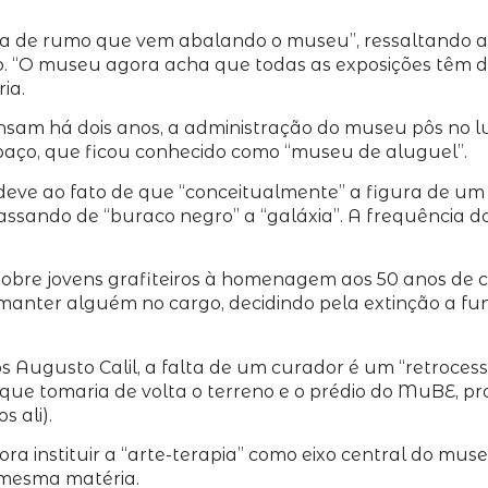
lta de rumo que vem abalando o museu”, ressaltando a 
. “O museu agora acha que todas as exposições têm de 
ia.
hsam há dois anos, a administração do museu pôs no l
paço, que ficou conhecido como “museu de aluguel”.
 deve ao fato de que “conceitualmente” a figura de um
ssando de “buraco negro” a “galáxia”. A frequência d
obre jovens grafiteiros à homenagem aos 50 anos de 
ter alguém no cargo, decidindo pela extinção a funçã
os Augusto Calil, a falta de um curador é um “retrocess
sso que tomaria de volta o terreno e o prédio do MuBE,
 ali).
 instituir a “arte-terapia” como eixo central do museu
a mesma matéria.