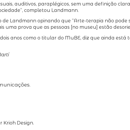
isuais, auditivos, paraplégicos, sem uma definição cla
sociedade”, completou Landmann.
o de Landmann opinando que “Arte-terapia não pode se
ais uma prova que as pessoas [no museu] estão desori
 dois anos como o titular do MuBE, diz que ainda está 
artí
omunicações.
 Krioh Design.