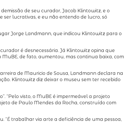
demissão de seu curador, Jacob Klintowitz, e o
ser lucrativas, e eu não entendo de lucro, só
ugar Jorge Landmann, que indicou Klintowitz para o
 curador é desnecessária. Já Klintowitz opina que
o MuBE, de fato, aumentou, mas continua baixa, com
carreira de Mauricio de Sousa, Landmann declara na
o. Klintowitz diz deixar o museu sem ter recebido
o”. “Pelo visto, o MuBE é impermeável a projeto
 projeto de Paulo Mendes da Rocha, construído com
. “É trabalhar via arte a deficiência de uma pessoa,