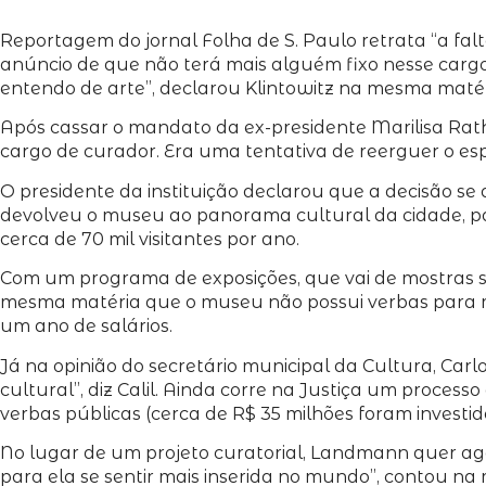
Reportagem do jornal Folha de S. Paulo retrata “a fa
anúncio de que não terá mais alguém fixo nesse cargo
entendo de arte”, declarou Klintowitz na mesma matér
Após cassar o mandato da ex-presidente Marilisa Rat
cargo de curador. Era uma tentativa de reerguer o es
O presidente da instituição declarou que a decisão se
devolveu o museu ao panorama cultural da cidade, pa
cerca de 70 mil visitantes por ano.
Com um programa de exposições, que vai de mostras s
mesma matéria que o museu não possui verbas para man
um ano de salários.
Já na opinião do secretário municipal da Cultura, Carl
cultural”, diz Calil. Ainda corre na Justiça um proce
verbas públicas (cerca de R$ 35 milhões foram investidos
No lugar de um projeto curatorial, Landmann quer agora
para ela se sentir mais inserida no mundo”, contou n