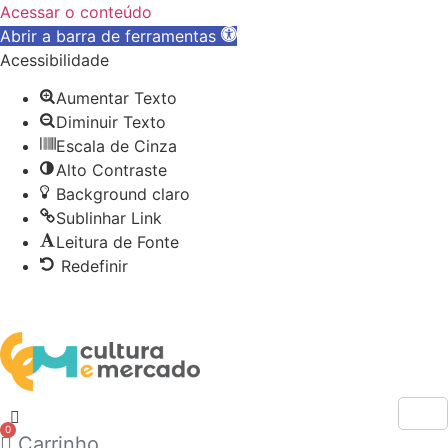
Acessar o conteúdo
Abrir a barra de ferramentas
Acessibilidade
Aumentar Texto
Diminuir Texto
Escala de Cinza
Alto Contraste
Background claro
Sublinhar Link
Leitura de Fonte
Redefinir
Ir
atendimento@culturaemercado.com.br
para
o
conteúdo
0
Carrinho