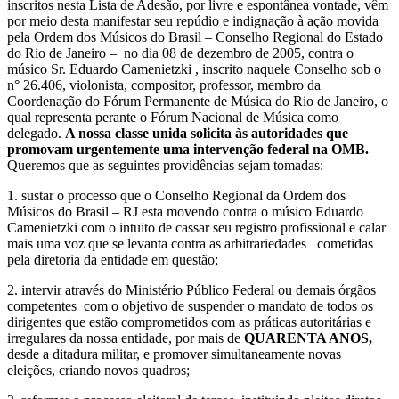
inscritos nesta Lista de Adesão, por livre e espontânea vontade, vêm
por meio desta manifestar seu repúdio e indignação à ação movida
pela Ordem dos Músicos do Brasil – Conselho Regional do Estado
do Rio de Janeiro – no dia 08 de dezembro de 2005, contra o
músico Sr. Eduardo Camenietzki , inscrito naquele Conselho sob o
n° 26.406, violonista, compositor, professor, membro da
Coordenação do Fórum Permanente de Música do Rio de Janeiro, o
qual representa perante o Fórum Nacional de Música como
delegado.
A nossa classe unida solicita às autoridades que
promovam urgentemente uma intervenção federal na OMB.
Queremos que as seguintes providências sejam tomadas:
1. sustar o processo que o Conselho Regional da Ordem dos
Músicos do Brasil – RJ esta movendo contra o músico Eduardo
Camenietzki com o intuito de cassar seu registro profissional e calar
mais uma voz que se levanta contra as arbitrariedades cometidas
pela diretoria da entidade em questão;
2. intervir através do Ministério Público Federal ou demais órgãos
competentes com o objetivo de suspender o mandato de todos os
dirigentes que estão comprometidos com as práticas autoritárias e
irregulares da nossa entidade, por mais de
QUARENTA ANOS,
desde a ditadura militar, e promover simultaneamente novas
eleições, criando novos quadros;