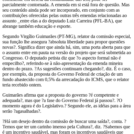
parcialmente contornada. A emenda em si está fora de questão. Mas
seu conteúdo ainda pode ser incorporado, em conjunto com as
contribuições oferecidas pelas outras três emendas relacionadas ao
assunto _entre elas a do deputado Luiz Carreira (PFL-BA), que
abrange também educação e esporte.
Segundo Virgílio Guimarães (PT-MG), relator da comissão especial,
sua função lhe assegura ?absoluta liberdade para propor questões
novas?. Significa dizer que ainda há, sim, uma porta aberta para que
o assunto entre em pauta na versão do projeto que será submetida ao
Congresso. O deputado petista diz que ?o aspecto formal não é
empecilho?, referindo-se à não-apresentação da emenda mineira
dentro do prazo. ?As sugestões continuam chegando?, diz. É o caso,
por exemplo, da proposta do Governo Federal de criação de um
fundo abastecido com 0,5% da arrecadação do ICMS, que o relator
teria recebido ontem.
Guimarães afirma que a proposta do governo ?é competente e
adequada?, mas que ?a fase do Governo Federal já passou?. ?O
momento agora é do Legislativo.? Segundo ele, as idéias para a área
serão ?agasalhadas?.
?Há um desejo dentro da comissão de buscar uma saída?, conta. ?
Temos que ter um carinho imenso pela Cultura?, diz. ?Sabemos que
é um incentivo saudável, mas foram os incentivos saudáveis que