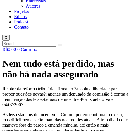
Entrevistas
Autores
Projetos
Editais
Podcast
Contato
X
R$
0,00
0
Carrinho
Nem tudo está perdido, mas
não há nada assegurado
Relator da reforma tributária afirma ter ?absoluta liberdade para
propor questões novas?; apenas um deputado da comissão é contra a
manutenção das leis estaduais de incentivo
Por Israel do Vale
04/07/2003
As leis estaduais de incentivo à Cultura podem continuar a existir,
mas dificilmente serão mantidas nos moldes atuais. A trapalhada que
manteve fora do páreo a emenda mineira, até então a mais
consistente em defesa da continuidade das leis, pode ser