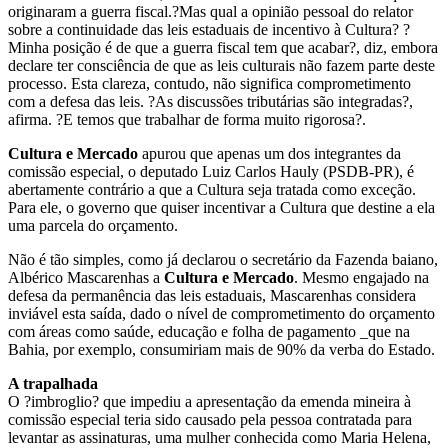
originaram a guerra fiscal.?Mas qual a opinião pessoal do relator
sobre a continuidade das leis estaduais de incentivo à Cultura? ?
Minha posição é de que a guerra fiscal tem que acabar?, diz, embora
declare ter consciência de que as leis culturais não fazem parte deste
processo. Esta clareza, contudo, não significa comprometimento
com a defesa das leis. ?As discussões tributárias são integradas?,
afirma. ?E temos que trabalhar de forma muito rigorosa?.
Cultura e Mercado
apurou que apenas um dos integrantes da
comissão especial, o deputado Luiz Carlos Hauly (PSDB-PR), é
abertamente contrário a que a Cultura seja tratada como exceção.
Para ele, o governo que quiser incentivar a Cultura que destine a ela
uma parcela do orçamento.
Não é tão simples, como já declarou o secretário da Fazenda baiano,
Albérico Mascarenhas a
Cultura e Mercado
. Mesmo engajado na
defesa da permanência das leis estaduais, Mascarenhas considera
inviável esta saída, dado o nível de comprometimento do orçamento
com áreas como saúde, educação e folha de pagamento _que na
Bahia, por exemplo, consumiriam mais de 90% da verba do Estado.
A trapalhada
O ?imbroglio? que impediu a apresentação da emenda mineira à
comissão especial teria sido causado pela pessoa contratada para
levantar as assinaturas, uma mulher conhecida como Maria Helena,