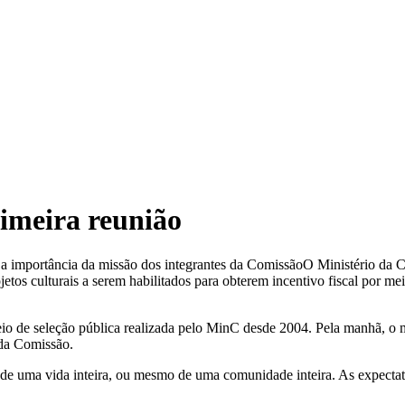
imeira reunião
a a importância da missão dos integrantes da Comissão
O Ministério da Cu
tos culturais a serem habilitados para obterem incentivo fiscal por mei
eio de seleção pública realizada pelo MinC desde 2004. Pela manhã, o m
 da Comissão.
s de uma vida inteira, ou mesmo de uma comunidade inteira. As expectat