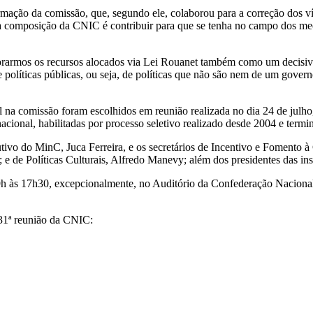
ormação da comissão, que, segundo ele, colaborou para a correção dos v
ova composição da CNIC é contribuir para que se tenha no campo dos m
orarmos os recursos alocados via Lei Rouanet também como um decisivo 
de políticas públicas, ou seja, de políticas que não são nem de um gov
al na comissão foram escolhidos em reunião realizada no dia 24 de julh
o nacional, habilitadas por processo seletivo realizado desde 2004 e ter
utivo do MinC, Juca Ferreira, e os secretários de Incentivo e Fomento 
; e de Políticas Culturais, Alfredo Manevy; além dos presidentes das in
 9h às 17h30, excepcionalmente, no Auditório da Confederação Nacional
131ª reunião da CNIC: