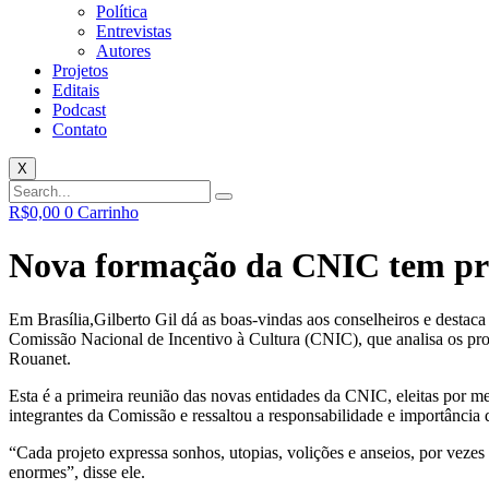
Política
Entrevistas
Autores
Projetos
Editais
Podcast
Contato
X
R$
0,00
0
Carrinho
Nova formação da CNIC tem pr
Em Brasília,Gilberto Gil dá as boas-vindas aos conselheiros e destac
Comissão Nacional de Incentivo à Cultura (CNIC), que analisa os proje
Rouanet.
Esta é a primeira reunião das novas entidades da CNIC, eleitas por m
integrantes da Comissão e ressaltou a responsabilidade e importância
“Cada projeto expressa sonhos, utopias, volições e anseios, por veze
enormes”, disse ele.