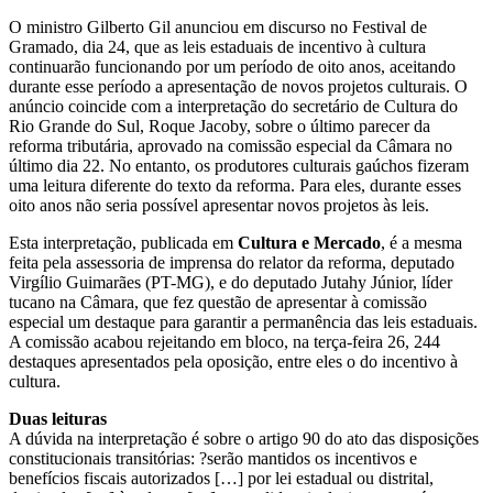
O ministro Gilberto Gil anunciou em discurso no Festival de
Gramado, dia 24, que as leis estaduais de incentivo à cultura
continuarão funcionando por um período de oito anos, aceitando
durante esse período a apresentação de novos projetos culturais. O
anúncio coincide com a interpretação do secretário de Cultura do
Rio Grande do Sul, Roque Jacoby, sobre o último parecer da
reforma tributária, aprovado na comissão especial da Câmara no
último dia 22. No entanto, os produtores culturais gaúchos fizeram
uma leitura diferente do texto da reforma. Para eles, durante esses
oito anos não seria possível apresentar novos projetos às leis.
Esta interpretação, publicada em
Cultura e Mercado
, é a mesma
feita pela assessoria de imprensa do relator da reforma, deputado
Virgílio Guimarães (PT-MG), e do deputado Jutahy Júnior, líder
tucano na Câmara, que fez questão de apresentar à comissão
especial um destaque para garantir a permanência das leis estaduais.
A comissão acabou rejeitando em bloco, na terça-feira 26, 244
destaques apresentados pela oposição, entre eles o do incentivo à
cultura.
Duas leituras
A dúvida na interpretação é sobre o artigo 90 do ato das disposições
constitucionais transitórias: ?serão mantidos os incentivos e
benefícios fiscais autorizados […] por lei estadual ou distrital,