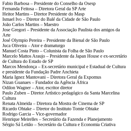
Fabio Barbosa – Presidente do Conselho da Osesp
Fernanda Feitosa – Diretora Geral da SP Arte
Heitor Martins – Diretor Presidente do Masp
Ismael Ivo – Diretor do Balé da Cidade de São Paulo
João Carlos Martins – Maestro
Jose Gregori – Presidente da Associação Paulista dos amigos da
Arte
José Olympio Pereira – Presidente da Bienal de São Paulo
Juca Oliveira – Ator e dramaturgo
Manuel Costa Pinto – Colunista da Folha de São Paulo
Marcelo Mattos Araujo – Presidente da Japan House e ex-secretário
de Cultura do Estado de SP
Marcos Mendonça – Ex-secretário municipal e Estadual de Cultura
e presidente da Fundação Padre Anchieta
Maria Ignez Mantovani – Diretora Geral da Expomus
Nizan Guanaes – Fundador da Agência África
Odilon Wagner – Ator, escritor diretor
Paulo Zuben – Diretor Artístico pedagógico da Santa Marcelina
Cultura
Renata Almeida – Diretora da Mostra de Cinema de SP
Ricardo Ohtake – Diretor do Instituto Tomie Ohtake
Rodrigo Garcia – Vice-governador
Henrique Meirelles – Secretário da Fazenda e Planejamento
Sérgio Sá Leitão – Secretário da Cultura e Economia Criativa